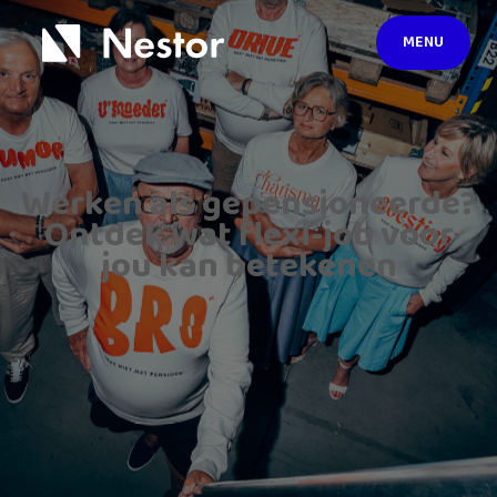
MENU
Werken als gepensioneerde?
Ontdek wat flexi-job voor
jou kan betekenen