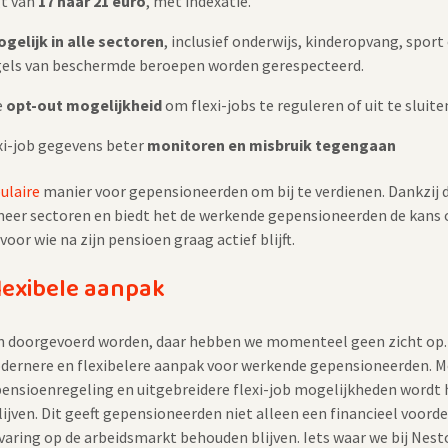
gt van
17 naar 21 euro
, met indexatie​.
gelijk in alle sectoren
, inclusief onderwijs, kinderopvang, sport 
gels van beschermde beroepen worden gerespecteerd.
e
opt-out mogelijkheid
om flexi-jobs te reguleren of uit te sluite
exi-job gegevens beter
monitoren en misbruik tegengaan
ulaire
manier voor gepensioneerden om bij te verdienen. Dankzij 
 meer sectoren en biedt het de werkende gepensioneerden de kans 
oor wie na zijn pensioen graag actief blijft.
lexibele aanpak
n doorgevoerd worden, daar hebben we momenteel geen zicht op.
modernere en flexibelere aanpak voor werkende gepensioneerden. M
 pensioenregeling en uitgebreidere flexi-job mogelijkheden wordt 
blijven. Dit geeft gepensioneerden niet alleen een financieel voord
varing op de arbeidsmarkt behouden blijven. Iets waar we bij Nesto