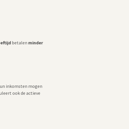
eftijd
betalen
minder
n hun inkomsten mogen
uleert ook de actieve