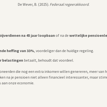
De Wever, B. (2025).
Federaal regeerakkoord
.
bijverdienen na 45 jaar loopbaan
of na de
wettelijke pensioenle
nde heffing van 33%
, voordeliger dan de huidige regeling.
r belastingen
betaalt, behoudt dat voordeel.
ioneerden die nog een extra inkomen willen genereren, meer va
n na je pensioen niet alleen financieel interessanter, maar stim
s aan onze economie.