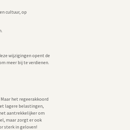
en cultuur, op
n.
deze wijzigingen opent de
om meer bij te verdienen.
 Maar het regeerakkoord
et lagere belastingen,
het aantrekkelijker om
eel, maar zorgt er ook
r sterk in geloven!