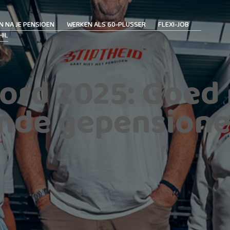
N NA JE PENSIOEN
WERKEN ALS 60-PLUSSER
FLEXI-JOB
HIL
ord 2025: Goed 
nde gepensione