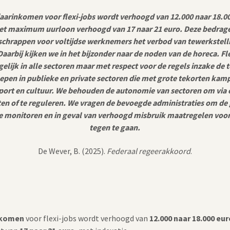
arinkomen voor flexi-jobs wordt verhoogd van 12.000 naar 18.00
et maximum uurloon verhoogd van 17 naar 21 euro. Deze bedrag
chrappen voor voltijdse werknemers het verbod van tewerkstell
arbij kijken we in het bijzonder naar de noden van de horeca. F
lijk in alle sectoren maar met respect voor de regels inzake de 
pen in publieke en private sectoren die met grote tekorten kamp
ort en cultuur. We behouden de autonomie van sectoren om via e
uiten of te reguleren. We vragen de bevoegde administraties om de
e monitoren en in geval van verhoogd misbruik maatregelen voor 
tegen te gaan.
De Wever, B. (2025).
Federaal regeerakkoord
.
nkomen
voor flexi-jobs wordt verhoogd van
12.000 naar 18.000 eur