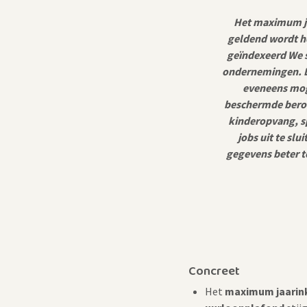
Het maximum ja
geldend wordt h
geïndexeerd We s
ondernemingen. Da
eveneens moge
beschermde beroe
kinderopvang, sp
jobs uit te sl
gegevens beter t
Concreet
Het
maximum jaari