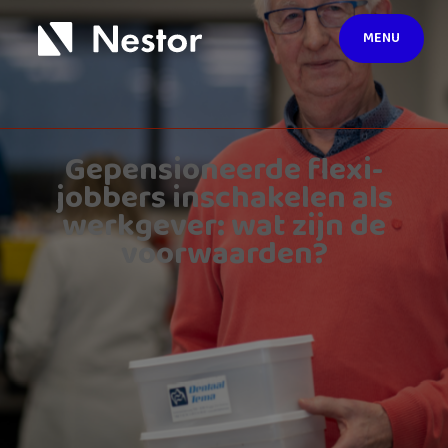
MENU
Gepensioneerde flexi-
jobbers inschakelen als
werkgever: wat zijn de
voorwaarden?