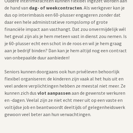
Oudere interimkrachten kunnen flexibel ingezet worden aan
de hand van
dag- of weekcontracten
. Als werkgever kan je
dus op interimbasis een 60-plusser engageren zonder dat
daar een hele administratieve rompslomp of grote
financiële impact aan vasthangt. Dat zou onvermijdelijk wél
het geval zijn als je hem meteen vast in dienst zou nemen. Is
je 60-plusser echt een schot in de roos en wil je hem graag
aan je bedrijf binden? Dan kan je hem altijd nog een contract
van onbepaalde duur aanbieden!
Seniors kunnen doorgaans ook hun privéleven behoorlijk
flexibel organiseren: de kinderen zijn vaak al het huis uit en
veel andere verplichtingen hebben ze meestal niet meer. Ze
kunnen zich dus
vlot aanpassen
aan de gewenste werkuren
en -dagen. Veelal zijn ze niet echt meer uit op een vaste en
voltijdse job en beantwoordt deeltijds of gelegenheidswerk
gewoon veel beter aan hun verwachtingen.