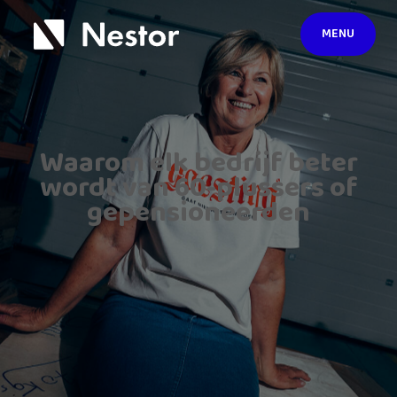
MENU
Waarom elk bedrijf beter
wordt van 60-plussers of
gepensioneerden