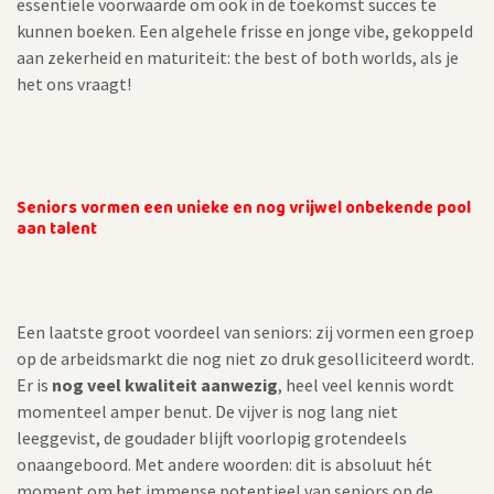
essentiële voorwaarde om ook in de toekomst succes te
kunnen boeken. Een algehele frisse en jonge vibe, gekoppeld
aan zekerheid en maturiteit: the best of both worlds, als je
het ons vraagt!
Seniors vormen een unieke en nog vrijwel onbekende pool
aan talent
Een laatste groot voordeel van seniors: zij vormen een groep
op de arbeidsmarkt die nog niet zo druk gesolliciteerd wordt.
Er is
nog veel kwaliteit aanwezig
, heel veel kennis wordt
momenteel amper benut. De vijver is nog lang niet
leeggevist, de goudader blijft voorlopig grotendeels
onaangeboord. Met andere woorden: dit is absoluut hét
moment om het immense potentieel van seniors op de